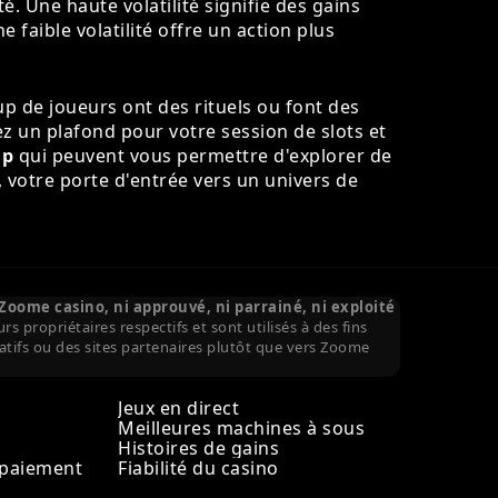
té. Une haute volatilité signifie des gains
faible volatilité offre un action plus
p de joueurs ont des rituels ou font des
ez un plafond pour votre session de slots et
up
qui peuvent vous permettre d'explorer de
, votre porte d'entrée vers un univers de
 à Zoome casino, ni approuvé, ni parrainé, ni exploité
 propriétaires respectifs et sont utilisés à des fins
natifs ou des sites partenaires plutôt que vers Zoome
Jeux en direct
Meilleures machines à sous
Histoires de gains
paiement
Fiabilité du casino