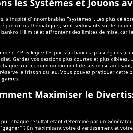
ons les Systèmes et Jouons ave
ités, a inspiré d'innombrables "systèmes". Les plus célè
e séquence mathématique), sont séduisants sur le papier
n bankroll illimité et affrontent des limites de mise, car
mment ? Privilégiez les paris à chances quasi égales (ro
diat. Gardez vos sessions plus courtes et plus ciblées. U
érez chaque tour comme un moment de suspense amusant
 préserve le frisson du jeu. Vous pouvez pratiquer cette
o games
.
Comment Maximiser le Divert
rd pur, chaque résultat étant déterminé par un Générat
gagner" ? En maximisant votre divertissement et votre t