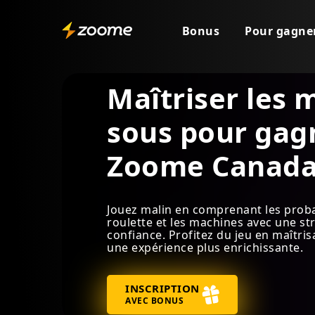
Bonus
Pour gagne
Maîtriser les 
sous pour gag
Zoome Canad
Jouez malin en comprenant les proba
roulette et les machines avec une str
confiance. Profitez du jeu en maîtri
une expérience plus enrichissante.
INSCRIPTION
AVEC BONUS