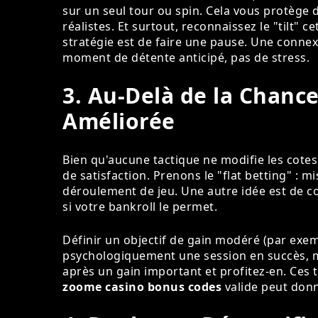
sur un seul tour ou spin. Cela vous protège d
réalistes. Et surtout, reconnaissez le "tilt" 
stratégie est de faire une pause. Une connex
moment de détente anticipé, pas de stress.
3. Au-Delà de la Chanc
Améliorée
Bien qu'aucune tactique ne modifie les cotes
de satisfaction. Prenons le "flat betting" :
déroulement de jeu. Une autre idée est de com
si votre bankroll le permet.
Définir un objectif de gain modéré (par exem
psychologiquement une session en succès, même
après un gain important et profitez-en. Ces ta
zoome casino bonus codes
valide peut donne