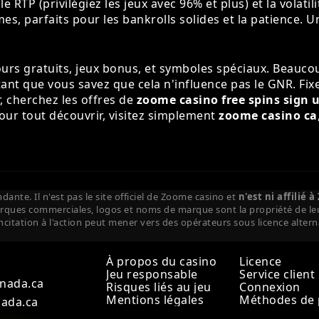
RTP (privilégiez les jeux avec 96% et plus) et la volatili
 parfaits pour les bankrolls solides et la patience. Une 
urs gratuits, jeux bonus, et symboles spéciaux. Beaucou
ant que vous savez que cela n'influence pas le GNR. Fix
 cherchez les offres de
zoome casino free spins sign 
our tout découvrir, visitez simplement
zoome casino ca
ante. Il n'est pas le site officiel de Zoome casino et
n'est ni affilié
arques commerciales, logos et noms de marque sont la propriété de leurs
incitation à l'action peut mener vers des opérateurs sous licence alter
À propos du casino
Licence
Jeu responsable
Service client
nada.ca
Risques liés au jeu
Connexion
Mentions légales
Méthodes de 
ada.ca